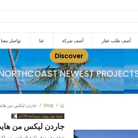
أضف طلب عقار
أضف شركة
عنا
تواصل معنا
Discover
NORTHCOAST NEWEST PROJECT
Shop
جاردن ليكس من هايد 
شقة مع رووف بمساحة 138م
جاردن ليكس من هايد 
شقة مع رووف للبيع السادس من اكتو