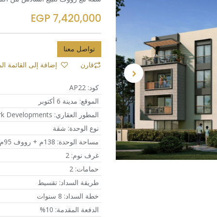
EGP
7,420,000
تواصل معنا
إضافة إلى القائمة ال
قارن
كود
:
AP22
الموقع
:
مدينة 6 أكتوبر
المطور العقاري
:
rk Developments
نوع الوحدة
:
شقة
مساحة الوحدة
:
138م + رووف 95م
غرف نوم
:
2
حمامات
:
2
طريقة السداد
:
تقسيط
خطة السداد
:
8 سنوات
الدفعة المقدمة
:
10%